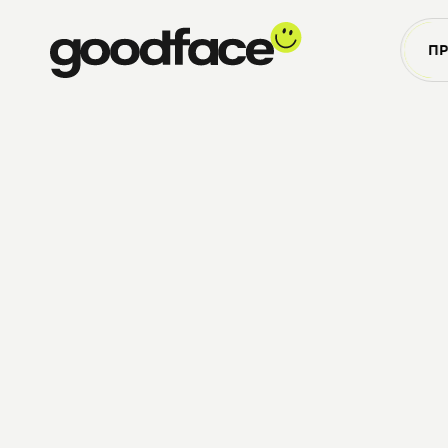
омами для конверсії з найкращих сайтів світу 👈
Отримайте н
П
Виділена