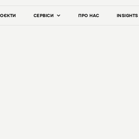
аш безкоштовий FinTech 📘 гайд з 30 прийомами для конверсії з 
РОЄКТИ
СЕРВІСИ
ПРО НАС
INSIGHTS
 продуктов
Ваші власні продуктові експерти